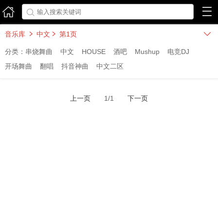



音乐库
中文
第1页



分类：
串烧舞曲
中文
HOUSE
酒吧
Mushup
电竞DJ
开场舞曲
翻唱
抖音神曲
中文二区
上一页
1/1
下一页