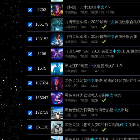
（林隐）Dj小江9月
中文
Mix
6253
串烧舞曲
TIME
SIZE 138.49MB
（抖音冠军榜）2020最热
中文
神曲慢歌合集(
106179
串烧舞曲
TIME
SIZE
（抖音冠军榜）2020最热
中文
神曲慢歌合集
133153
串烧舞曲
TIME
SIZE
（Dj SAm_yA）2010·首张全
中文
CLUB跳舞
8106
串烧舞曲
TIME
SIZE 132.57MB
黑龙江DJ嗨宝-
中文
慢摇串烧CLUB
1575
串烧舞曲
TIME 0
SIZE 0
黑色音频定制
中文
串烧-祝我的好兄弟阿炜生
107324
串烧二区
TIME
SIZE
黑色音频为软软私人定制
中文
串烧
133347
串烧舞曲
TIME
SIZE
黑色音频为莉莉定制抖音热播
中文
串烧
132719
串烧二区
TIME
SIZE
黑色音频《想某人(2022抖音精选)
中文
跳舞大碟
151130
串烧舞曲
TIME
SIZE
黑色音频《回顾
中文
经典[DJ王志]包房跳舞大碟