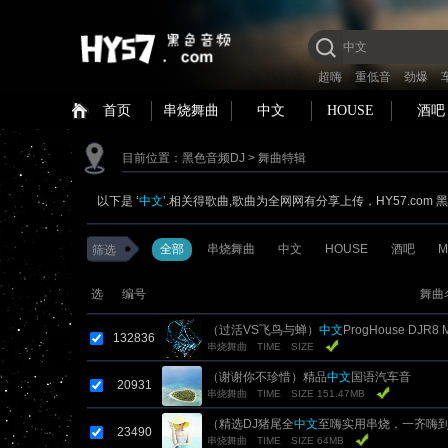
超嗨
重低音
劲爆
首页
串烧舞曲
中文
HOUSE
酒吧
目前位置：
黑色音频DJ
> 舞曲特辑
以下是 ‘
中文
’.相关得歌曲,歌曲为全网网有分享上传，HY57.com
全部
串烧舞曲
中文
HOUSE
酒吧
M
筛选
选
编号
舞曲
（过活VS飞鸟与蝉）
中文
ProgHouse DJR8 M
132836
串烧舞曲
TIME
SIZE
（谢谢你不珍惜）精品
中文
国语汽车音
20931
串烧舞曲
TIME
SIZE 151.47MB
（精选DJ猪尾全
中文
至嗨实用串烧，一齐嗨
23490
串烧舞曲
TIME
SIZE 64MB