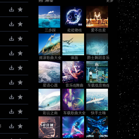
热门标签
更多
三步踩
处处吻dj
爱不出卖
摇滚歌曲大全
体面
爵士舞蹈音乐
星语心愿
音乐dj舞曲
车载低音炮dj
舞曲大全
彩云之南
车载歌曲大全
快手土嗨
币