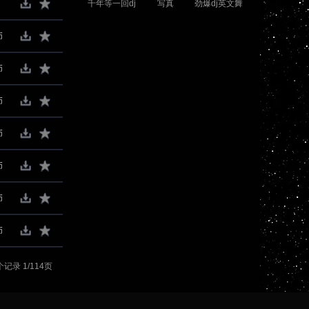
千年等一回dj
写真
劲爆dj英文舞
串烧
曲
币
币
币
币
币
币
币
记录 1/114页