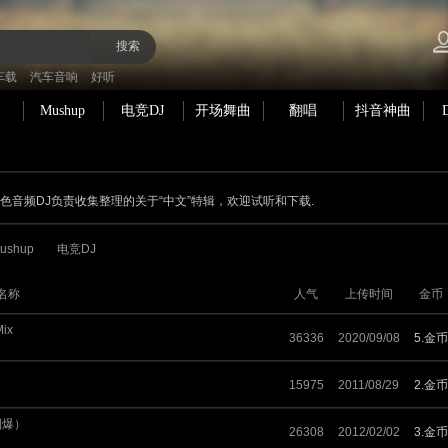
搜索
车载
汽车音响
好听
Mushup
电竞DJ
开场舞曲
翻唱
抖音神曲
 黑色音频DJ负责收集整理的关于“中文”特辑，欢迎试听和下载.
ushup
电竞DJ
名称
人气
上传时间
金币
ix
36336
2020/09/08
5.金币
15975
2011/08/29
2.金币
到爆）
26308
2012/02/02
3.金币