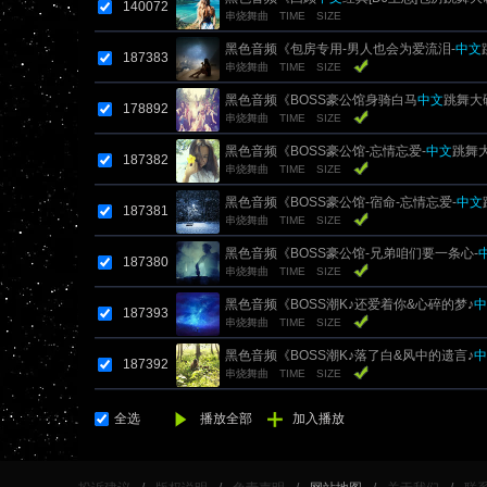
140072
串烧舞曲
TIME
SIZE
黑色音频《包房专用-男人也会为爱流泪-
中文
187383
串烧舞曲
TIME
SIZE
刚 Mix
黑色音频《BOSS豪公馆身骑白马
中文
跳舞大碟
178892
串烧舞曲
TIME
SIZE
黑色音频《BOSS豪公馆-忘情忘爱-
中文
跳舞大
187382
串烧舞曲
TIME
SIZE
Mix
黑色音频《BOSS豪公馆-宿命-忘情忘爱-
中文
187381
串烧舞曲
TIME
SIZE
刚 Mix
黑色音频《BOSS豪公馆-兄弟咱们要一条心-
187380
串烧舞曲
TIME
SIZE
DJ刚刚 Mix
黑色音频《BOSS潮K♪还爱着你&心碎的梦♪
中
187393
串烧舞曲
TIME
SIZE
DJ刚刚 Mix
黑色音频《BOSS潮K♪落了白&风中的遗言♪
中
187392
串烧舞曲
TIME
SIZE
DJ刚刚 Mix
全选
播放全部
加入播放