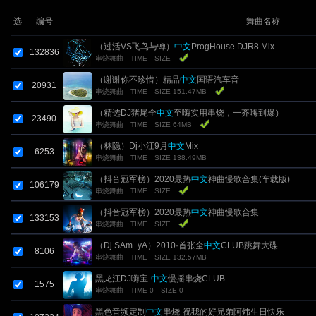
选
编号
舞曲名称
（过活VS飞鸟与蝉）
中文
ProgHouse DJR8 Mix
132836
串烧舞曲
TIME
SIZE
（谢谢你不珍惜）精品
中文
国语汽车音
20931
串烧舞曲
TIME
SIZE 151.47MB
（精选DJ猪尾全
中文
至嗨实用串烧，一齐嗨到爆）
23490
串烧舞曲
TIME
SIZE 64MB
（林隐）Dj小江9月
中文
Mix
6253
串烧舞曲
TIME
SIZE 138.49MB
（抖音冠军榜）2020最热
中文
神曲慢歌合集(车载版)
106179
串烧舞曲
TIME
SIZE
（抖音冠军榜）2020最热
中文
神曲慢歌合集
133153
串烧舞曲
TIME
SIZE
（Dj SAm_yA）2010·首张全
中文
CLUB跳舞大碟
8106
串烧舞曲
TIME
SIZE 132.57MB
黑龙江DJ嗨宝-
中文
慢摇串烧CLUB
1575
串烧舞曲
TIME 0
SIZE 0
黑色音频定制
中文
串烧-祝我的好兄弟阿炜生日快乐