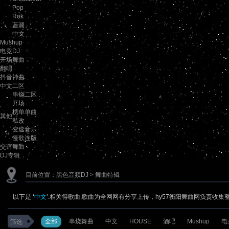
Pop
Rok
蓝调
中文
Mushup
电竞DJ
开场舞曲
翻唱
抖音神曲
中文二区
串烧二区
开场
榜单单曲
其他
私改
变速音乐
慢歌连版
交谊舞曲
DJ专辑
目前位置：
黑色音频DJ
> 舞曲特辑
以下是 ‘
中文
’.相关得歌曲,歌曲为全网网有分享上传，hy57衡阳舞曲网负责收集
全部
串烧舞曲
中文
HOUSE
酒吧
Mushup
电
筛选