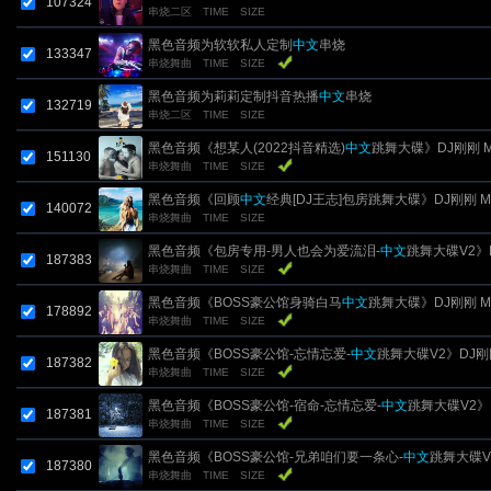
107324
串烧二区
TIME
SIZE
黑色音频为软软私人定制
中文
串烧
133347
串烧舞曲
TIME
SIZE
黑色音频为莉莉定制抖音热播
中文
串烧
132719
串烧二区
TIME
SIZE
黑色音频《想某人(2022抖音精选)
中文
跳舞大碟》DJ刚刚 M
151130
串烧舞曲
TIME
SIZE
黑色音频《回顾
中文
经典[DJ王志]包房跳舞大碟》DJ刚刚 Mi
140072
串烧舞曲
TIME
SIZE
黑色音频《包房专用-男人也会为爱流泪-
中文
跳舞大碟V2》
187383
串烧舞曲
TIME
SIZE
刚 Mix
黑色音频《BOSS豪公馆身骑白马
中文
跳舞大碟》DJ刚刚 Mi
178892
串烧舞曲
TIME
SIZE
黑色音频《BOSS豪公馆-忘情忘爱-
中文
跳舞大碟V2》DJ刚
187382
串烧舞曲
TIME
SIZE
Mix
黑色音频《BOSS豪公馆-宿命-忘情忘爱-
中文
跳舞大碟V2》
187381
串烧舞曲
TIME
SIZE
刚 Mix
黑色音频《BOSS豪公馆-兄弟咱们要一条心-
中文
跳舞大碟V
187380
串烧舞曲
TIME
SIZE
DJ刚刚 Mix