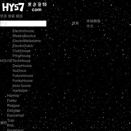
登录
搜索
频道
串烧舞曲
搜索
中文
ElectroHouse
ElectroBounce
ElectroMelbourne
ElectroDutch
ClubHouse
ProgHouse
HOUSE
TechHouse
DeepHouse
NuDisco
FutureHouse
FunkyHouse
bass house
Hardstyle
HipHop
Funky
Reggae
Dubstep
DanceHall
Trap
酒吧
Rnb
Breakbeat