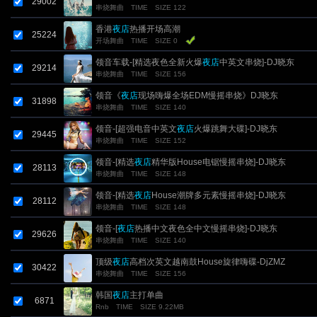
29002
串烧舞曲
TIME
SIZE 122
香港
夜店
热播开场高潮
25224
开场舞曲
TIME
SIZE 0
领音车载-[精选夜色全新火爆
夜店
中英文串烧]-DJ晓东
29214
串烧舞曲
TIME
SIZE 156
领音《
夜店
现场嗨爆全场EDM慢摇串烧》DJ晓东
31898
串烧舞曲
TIME
SIZE 140
领音-[超强电音中英文
夜店
火爆跳舞大碟]-DJ晓东
29445
串烧舞曲
TIME
SIZE 152
领音-[精选
夜店
精华版House电锯慢摇串烧]-DJ晓东
28113
串烧舞曲
TIME
SIZE 148
领音-[精选
夜店
House潮牌多元素慢摇串烧]-DJ晓东
28112
串烧舞曲
TIME
SIZE 148
领音-[
夜店
热播中文夜色全中文慢摇串烧]-DJ晓东
29626
串烧舞曲
TIME
SIZE 140
顶级
夜店
高档次英文越南鼓House旋律嗨碟-DjZMZ
30422
串烧舞曲
TIME
SIZE 156
韩国
夜店
主打单曲
6871
Rnb
TIME
SIZE 9.22MB