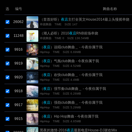
选
编号
舞曲名称
（首首好听）
夜店
主打全英文House2014最上头慢摇串烧
26062
串烧舞曲
TIME
SIZE 147
（潮人必听）2010
夜店
RNB前场串烧
11248
串烧舞曲
TIME 0
SIZE 136.54MB
（
夜店
）说唱club舞曲＿ - 今夜你属于我
9916
HipHop
TIME
SIZE 6.69MB
（
夜店
）气氛club舞曲 - 今夜你属于我
9919
HipHop
TIME
SIZE 4.52MB
（
夜店
）欢快club舞曲＿ - 今夜你属于我
9920
HipHop
TIME
SIZE 4.4MB
（
夜店
）强节奏club舞曲＿ - 今夜你属于我
9918
HipHop
TIME
SIZE 6.26MB
（
夜店
）强劲club舞曲＿ - 今夜你属于我
9917
HipHop
TIME
SIZE 5.29MB
（
夜店
）Hip Hop舞曲 - 今夜你属于我
9915
HipHop
TIME
SIZE 4.65MB
黑夜的激情-2016
夜店
最新电音House-DJ谢欢Mix