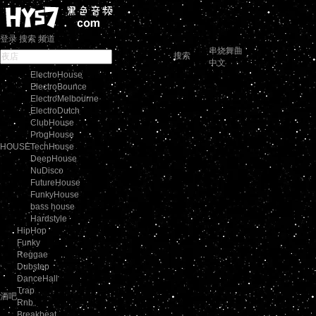
登录
搜索
频道
串烧舞曲
搜索
中文
ElectroHouse
ElectroBounce
ElectroMelbourne
ElectroDutch
ClubHouse
ProgHouse
HOUSE
TechHouse
DeepHouse
NuDisco
FutureHouse
FunkyHouse
bass house
Hardstyle
HipHop
Funky
Reggae
Dubstep
DanceHall
Trap
酒吧
Rnb
Breakbeat