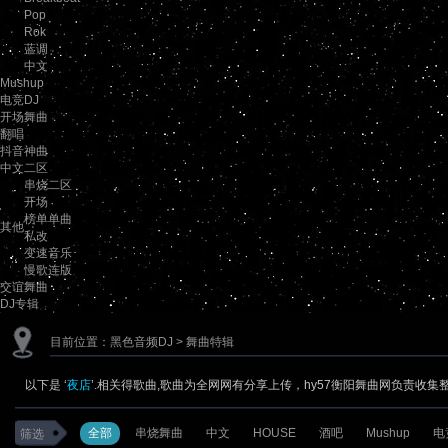
Pop
Rok
蓝调
中文
Mushup
电竞DJ
开场舞曲
翻唱
抖音神曲
中文二区
串烧二区
开场
榜单单曲
其他
私改
变速音乐
慢歌连版
交谊舞曲
DJ专辑
目前位置：
黑色音频DJ
> 舞曲特辑
以下是 ‘
夜店
’.相关得歌曲,歌曲为全网网有分享上传，hy57衡阳舞曲网负责收集
全部
串烧舞曲
中文
HOUSE
酒吧
Mushup
电
筛选