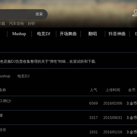
搜索
车载
汽车音响
好听
Mushup
电竞DJ
开场舞曲
翻唱
抖音神曲
 黑色音频DJ负责收集整理的关于“弹性”特辑，欢迎试听和下载.
ushup
电竞DJ
名称
人气
上传时间
金币
-DJ刚少
6569
2016/02/06
3.金币
姗
3317
2015/08/31
3.金币
佳佳
1831
2016/01/16
3.金币