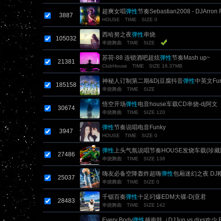
超爽女唱
弹性
节奏Sebastian2008 - DJArron 
3887
HOUSE
TIME
SIZE 0
西哈努之夜
弹性
串烧
105032
串烧舞曲
TIME
SIZE
苏荷-88 连锁酒吧超炫
弹性
节奏Mash up~
21381
ClubHouse
TIME
SIZE 16.37MB
神秘人订制第二期&Dj豆腐抖音
弹性
中英文Fun
185158
串烧舞曲
TIME
SIZE
悟空开场
弹性
电音house车载CD串烧-dj阿文
30674
串烧舞曲
TIME
SIZE 120
弹性
节奏说唱电音Funky
3947
HOUSE
TIME
SIZE 0
弹性
上头气氛说唱节奏HOUSE发烧车载(珍藏
27486
串烧舞曲
TIME
SIZE 138
嗨友必备空降轰炸超嗨
弹性
包厢迷幻之夜 DJ
25037
串烧舞曲
TIME
SIZE 0
千锯百奏
弹性
十足叼爆EDM大碟-Dj亚君
28483
串烧舞曲
TIME
SIZE 142
Every Body
弹性
越南鼓（DJJun vs djxs欢少 F