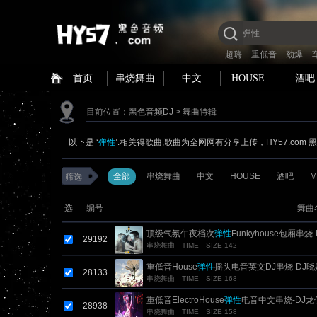
超嗨
重低音
劲爆
首页
串烧舞曲
中文
HOUSE
酒吧
目前位置：
黑色音频DJ
> 舞曲特辑
以下是 ‘
弹性
’.相关得歌曲,歌曲为全网网有分享上传，HY57.com
全部
串烧舞曲
中文
HOUSE
酒吧
M
筛选
选
编号
舞曲
顶级气氛午夜档次
弹性
Funkyhouse包厢串烧
29192
串烧舞曲
TIME
SIZE 142
重低音House
弹性
摇头电音英文DJ串烧-DJ晓
28133
串烧舞曲
TIME
SIZE 168
重低音ElectroHouse
弹性
电音中文串烧-DJ龙
28938
串烧舞曲
TIME
SIZE 158