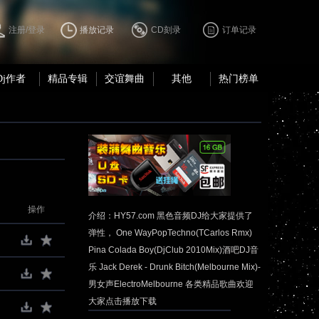
注册/登录
播放记录
CD刻录
订单记录
Dj作者
精品专辑
交谊舞曲
其他
热门榜单
操作
介绍：HY57.com 黑色音频DJ给大家提供了
弹性， One WayPopTechno(TCarlos Rmx)
Pina Colada Boy(DjClub 2010Mix)酒吧DJ音
乐 Jack Derek - Drunk Bitch(Melbourne Mix)-
男女声ElectroMelbourne 各类精品歌曲欢迎
大家点击播放下载