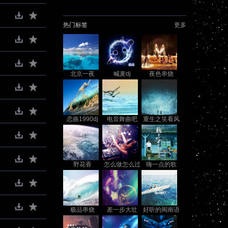
热门标签
更多
北京一夜
喊麦dj
夜色串烧
dj2016
恋曲1990dj
电音舞曲吧
重生之笑看风
云起
野花香
怎么做怎么过
嗨一点的歌
怎么活
极品串烧
差一步大壮
好听的闽南语
歌曲