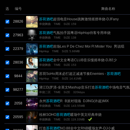
选
编号
舞曲名称
苏荷酒吧
超强电音House跳舞激情摇摆串烧-DJFany
28826
串烧舞曲
TIME
SIZE 159
苏荷酒吧
气氛拍手国粤语HipHop待客专用串烧
27963
串烧舞曲
TIME
SIZE 138
苏荷酒吧
前场Les P De Chez Moi Ft Mister You_男说唱
22379
HipHop
TIME
SIZE 5.66MB
HipHop_Bpm95
苏荷酒吧
全中文全粤语CLUB音乐慢摇串烧-DJ轩少
28036
串烧舞曲
TIME
SIZE 153
苏荷SoHo周末必打超正减速节奏Enemies -
苏荷酒吧
9844
HipHop
TIME
SIZE 14.41MB
潜江Dj罗清-全英文Mashup音乐打造
苏荷酒吧
中场电音气氛
98277
串烧二区
TIME
SIZE
320kbps
DJ歌路串烧
永州
苏荷酒吧
R_B派对现场_DJING(许超)MIX
2058
串烧舞曲
TIME
SIZE 143.55MB
桂林SOHO
苏荷酒吧
暖场中英文经典串烧
20595
串烧舞曲
TIME
SIZE 119.33MB
打造
苏荷酒吧
NO.88全中文RNB暖场女声-DJ小威