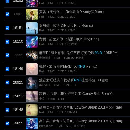
18152
Rnb
TIME
SIZE 9.95MB
黄昏（周传雄）_Rnb舞曲DjAndy涛Remix
6881
Rnb
TIME
SIZE 10.1MB
黄思婷 - 感动(DjRichy Rnb Remix)
18151
Rnb
TIME
SIZE 8.17MB
黄勇 - 前世欠你一滴泪(DjQq Mix)[Rnb]
18150
Rnb
TIME
SIZE 12.22MB
麻章DJ网上有米_鬼仔节夜打英伦风
RNB
_105BPM
2333
串烧舞曲
TIME
SIZE 90.34MB
魏晨 - 加油你有Me(DjKk
RNB
Remix)
18149
Rnb
TIME
SIZE 5.19MB
魅音女唱经典车载动听
RNB
慢摇串烧-DJ傻妞
28925
串烧舞曲
TIME
SIZE 131
高进 小沈阳 - 我的好兄弟(DjCandy Rnb Remix)
154513
中文
TIME
SIZE
高胜美 - 青青河边草(DjLowkey Break 2011Mix)-[Rnb]
18148
Rnb
TIME
SIZE 11.97MB
高胜美 - 青青河边草(DjLowkey Break 2011Mix)-[Rnb]
19855
Breakbeat
TIME
SIZE 11.97MB