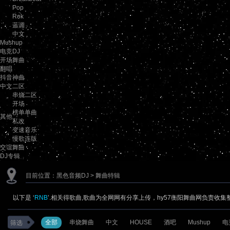
Pop
Rok
蓝调
中文
Mushup
电竞DJ
开场舞曲
翻唱
抖音神曲
中文二区
串烧二区
开场
榜单单曲
其他
私改
变速音乐
慢歌连版
交谊舞曲
DJ专辑
目前位置：
黑色音频DJ
> 舞曲特辑
以下是 ‘
RNB
’.相关得歌曲,歌曲为全网网有分享上传，hy57衡阳舞曲网负责收集
全部
串烧舞曲
中文
HOUSE
酒吧
Mushup
电
筛选