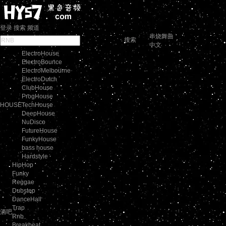
登录
搜索
频道
串烧舞曲
搜索
中文
ElectroHouse
ElectroBounce
ElectroMelbourne
ElectroDutch
ClubHouse
ProgHouse
HOUSE
TechHouse
DeepHouse
NuDisco
FutureHouse
FunkyHouse
bass house
Hardstyle
HipHop
Funky
Reggae
Dubstep
DanceHall
Trap
酒吧
Rnb
Breakbeat