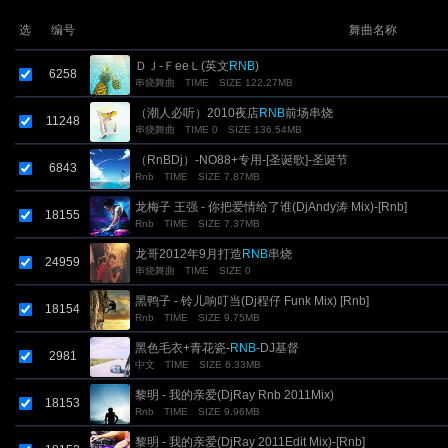
选
编号
舞曲名称
ＤＪ-ＦeeＬ(英文
RNB
)
6258
串烧舞曲
TIME
SIZE 122.27MB
（潮人必听）2010夜店
RNB
前场串烧
11248
串烧舞曲
TIME 0
SIZE 136.54MB
（RnBDj）-NO88+专用-[圣诞歌]-圣诞节
6843
Rnb
TIME
SIZE 7.87MB
龙梅子 王强 - 你把爱情给了谁(DjAndy涛 Mix)-[Rnb]
18155
Rnb
TIME
SIZE 7.37MB
龙哥2012年9月打造
RNB
串烧
24959
串烧舞曲
TIME
SIZE 0
黑鸭子 - 铃儿响叮当(Dj程仔 Funk Mix) [Rnb]
18154
Rnb
TIME
SIZE 9.75MB
黑色毛衣+青花瓷-
RNB
-DJ基督
2981
中文
TIME
SIZE 6.33MB
黎明 - 我的亲爱(DjRay Rnb 2011Mix)
18153
Rnb
TIME
SIZE 9.96MB
黎明 - 我的亲爱(DjRay 2011Edit Mix)-[Rnb]