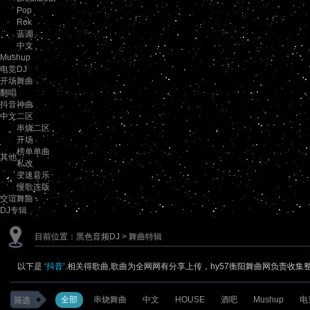
Pop
Rok
蓝调
中文
Mushup
电竞DJ
开场舞曲
翻唱
抖音神曲
中文二区
串烧二区
开场
榜单单曲
其他
私改
变速音乐
慢歌连版
交谊舞曲
DJ专辑
目前位置：
黑色音频DJ
> 舞曲特辑
以下是 ‘
抖音
’.相关得歌曲,歌曲为全网网有分享上传，hy57衡阳舞曲网负责收集
全部
串烧舞曲
中文
HOUSE
酒吧
Mushup
电
筛选