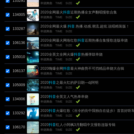
133291
串烧舞曲
TIME
SIZE
2020全网最火
抖音
近期热播全女声翻唱慢歌合集
134005
串烧舞曲
TIME
SIZE
2020全网最火爆.
抖音
.热播.动感.潮流.超炫.说唱精装版！
133287
串烧舞曲
TIME
SIZE
2020全网最火网络红歌
抖音
近期热播合集慢歌连版串烧
106136
串烧舞曲
TIME
SIZE
2020全英文全网火爆
抖音
热播弹鼓串烧
105010
串烧舞曲
TIME
SIZE
2020嗨爆全网
抖音
最火神曲势不可挡精品串烧大合辑
106137
串烧舞曲
TIME
SIZE
2020
抖音
之最火红的萨日朗―dj阿明
105009
串烧舞曲
TIME
SIZE
2020
抖音
全英文人气热单串烧
134006
串烧舞曲
TIME
SIZE
2020
抖音
火爆红歌《冷冷的街中我独自在徒步》首首好听车
133292
串烧舞曲
TIME
SIZE
串烧
2020
抖音
红人小阿枫3月翻唱中文慢歌连版专辑
106170
串烧舞曲
TIME
SIZE