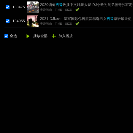
2020缅甸
抖音
热播中文跳舞大碟-DJ小毅为兄弟德哥独家定
133475
串烧舞曲
TIME
SIZE
2021-DJkevin-皇家国际包房混音精选男女
抖音
华语最天使
134955
串烧舞曲
TIME
SIZE
ELECTRO潮流气氛HI大碟
全选
播放全部
加入播放