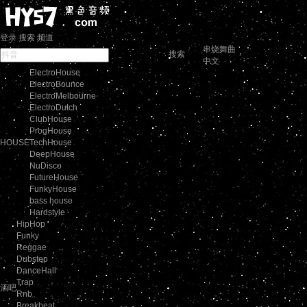
登录
搜索
频道
串烧舞曲
搜索
中文
ElectroHouse
ElectroBounce
ElectroMelbourne
ElectroDutch
ClubHouse
ProgHouse
HOUSE
TechHouse
DeepHouse
NuDisco
FutureHouse
FunkyHouse
bass house
Hardstyle
HipHop
Funky
Reggae
Dubstep
DanceHall
Trap
酒吧
Rnb
Breakbeat