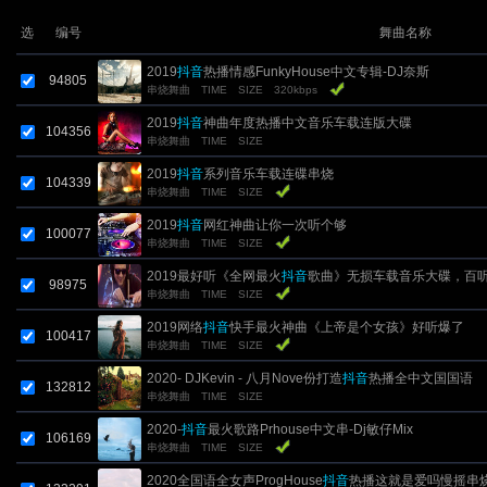
选
编号
舞曲名称
2019
抖音
热播情感FunkyHouse中文专辑-DJ奈斯
94805
串烧舞曲
TIME
SIZE
320kbps
2019
抖音
神曲年度热播中文音乐车载连版大碟
104356
串烧舞曲
TIME
SIZE
2019
抖音
系列音乐车载连碟串烧
104339
串烧舞曲
TIME
SIZE
2019
抖音
网红神曲让你一次听个够
100077
串烧舞曲
TIME
SIZE
2019最好听《全网最火
抖音
歌曲》无损车载音乐大碟，百
98975
串烧舞曲
TIME
SIZE
2019网络
抖音
快手最火神曲《上帝是个女孩》好听爆了
100417
串烧舞曲
TIME
SIZE
2020- DJKevin - 八月Nove份打造
抖音
热播全中文国国语
132812
串烧舞曲
TIME
SIZE
Breakbeat音乐陷阱酒吧暖场伤感情歌串烧
2020-
抖音
最火歌路Prhouse中文串-Dj敏仔Mix
106169
串烧舞曲
TIME
SIZE
2020全国语全女声ProgHouse
抖音
热播这就是爱吗慢摇串